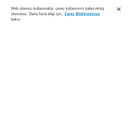
Destek
Web sitemizi kullanmakla, çerez kullanımını kabul etmiş
olursunuz. Daha fazla bilgi için,
Çerez Bildirimimize
Hakkımızda
bakın.
Sisteme giriş
Kayıt ol
Login Help
İletişim
Haberler
Dünyada Biz
İş Ortaklarımız
Menü
Search
Anasayfa
Ürünler
Yangın Algılama Sistemleri
ESSER by Honeywell
Ürünler
Otomatik Dedektörler
$name
$name
Ürünler
Genel Bakış
Yangın Algılama Sistemleri