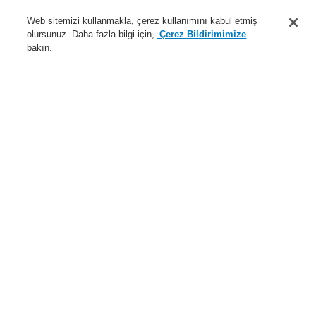
Destek
Web sitemizi kullanmakla, çerez kullanımını kabul etmiş
olursunuz. Daha fazla bilgi için,
Çerez Bildirimimize
Hakkımızda
bakın.
Sisteme giriş
Kayıt ol
Login Help
İletişim
Haberler
Dünyada Biz
İş Ortaklarımız
Menü
Search
Anasayfa
Ürünler
Yangın Algılama Sistemleri
ESSER by Honeywell
Ürünler
Otomatik Dedektörler
$name
$name
Ürünler
Genel Bakış
Yangın Algılama Sistemleri