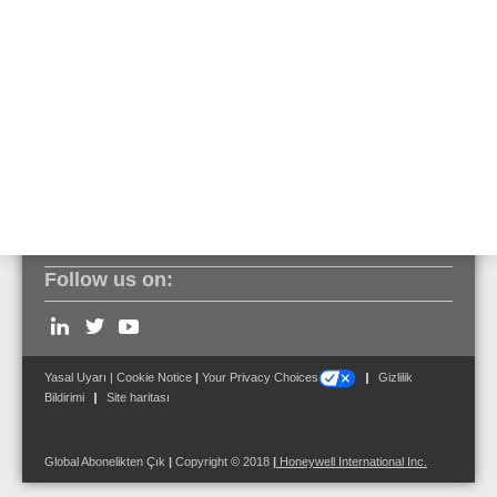
Air humidity
< 95 % (non-condensing)
Koruma tipi
IP66
Ortam sıcaklığı
-20 °C ... 95 °C
Follow us on:
Yasal Uyarı
|
Cookie Notice
|
Your Privacy Choices
Gizlilik
Bildirimi
Site haritası
Global Abonelikten Çık
|
Copyright © 2018
|
Honeywell International Inc.