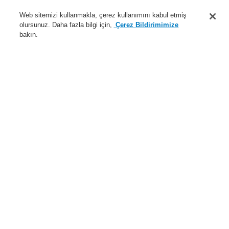
Destek
Web sitemizi kullanmakla, çerez kullanımını kabul etmiş
olursunuz. Daha fazla bilgi için,
Çerez Bildirimimize
Hakkımızda
bakın.
Sisteme giriş
Kayıt ol
Login Help
İletişim
Haberler
Dünyada Biz
İş Ortaklarımız
Menü
Search
Anasayfa
Ürünler
Yangın Algılama Sistemleri
ESSER by Honeywell
Ürünler
Otomatik Dedektörler
Series IQ8Quad (Intelligent Addressable)
Entegre Alarm cihazları olmayan Dedektörler
Ürünler
Genel Bakış