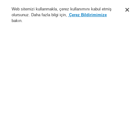
Destek
Web sitemizi kullanmakla, çerez kullanımını kabul etmiş
olursunuz. Daha fazla bilgi için,
Çerez Bildirimimize
Hakkımızda
bakın.
Sisteme giriş
Kayıt ol
Login Help
İletişim
Haberler
Dünyada Biz
İş Ortaklarımız
Menü
Search
Anasayfa
Ürünler
Yangın Algılama Sistemleri
ESSER by Honeywell
Ürünler
Özel Uygulamalarr için Dedektörler
Hava Örneklemeli Dedektörler
Hava Örneklemeli Dedektörler için Aksesuarlar
Aspirasyon azaltıcı film tabakası, 3.4 mm
Ürünler