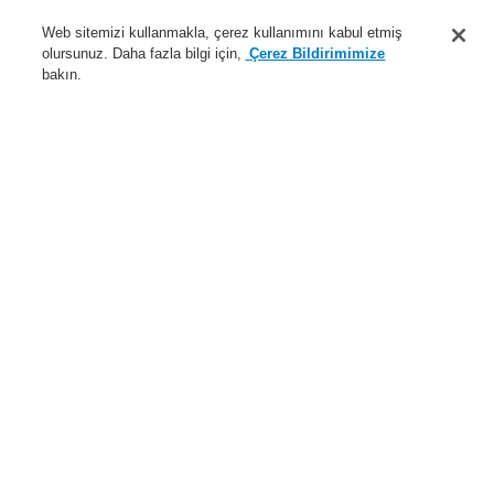
Destek
Web sitemizi kullanmakla, çerez kullanımını kabul etmiş
olursunuz. Daha fazla bilgi için,
Çerez Bildirimimize
Hakkımızda
bakın.
Sisteme giriş
Kayıt ol
Login Help
İletişim
Haberler
Dünyada Biz
İş Ortaklarımız
Menü
Search
Anasayfa
Ürünler
Yangın Algılama Sistemleri
ESSER by Honeywell
Ürünler
Özel Uygulamalarr için Dedektörler
Hava Örneklemeli Dedektörler
Hava Örneklemeli Dedektörler için Aksesuarlar
Aspirasyon azaltıcı film tabakası, 4.4 mm
Ürünler