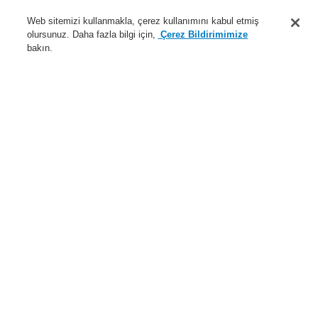
Destek
Web sitemizi kullanmakla, çerez kullanımını kabul etmiş
olursunuz. Daha fazla bilgi için,
Çerez Bildirimimize
Hakkımızda
bakın.
Sisteme giriş
Kayıt ol
Login Help
İletişim
Haberler
Dünyada Biz
İş Ortaklarımız
Menü
Search
Anasayfa
Ürünler
Yangın Algılama Sistemleri
ESSER by Honeywell
Ürünler
Özel Uygulamalarr için Dedektörler
Hava Örneklemeli Dedektörler
Hava Örneklemeli Dedektörler için Aksesuarlar
Soğuk alanlar için 4.6 mm aspirasyon azaltıcı film tabakası
Ürünler