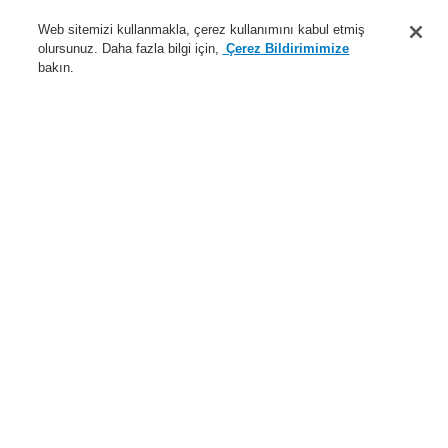
Destek
Web sitemizi kullanmakla, çerez kullanımını kabul etmiş
olursunuz. Daha fazla bilgi için,
Çerez Bildirimimize
Hakkımızda
bakın.
Sisteme giriş
Kayıt ol
Login Help
İletişim
Haberler
Dünyada Biz
İş Ortaklarımız
Menü
Search
Anasayfa
Ürünler
Yangın Algılama Sistemleri
ESSER by Honeywell
Ürünler
Özel Uygulamalarr için Dedektörler
Hava Örneklemeli Dedektörler
Hava Örneklemeli Dedektörler için Aksesuarlar
Soğuk alanlar için 5.2 mm aspirasyon azaltıcı film tabakası
Ürünler