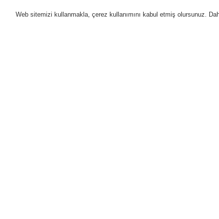
Web sitemizi kullanmakla, çerez kullanımını kabul etmiş olursunuz. Daha 
Ürünler
Uygulamalar
D
Anasayfa
Ürünler
Yangın Algılama Sis
Akıllı Lineer Isı Dedektörü
Akıllı Line
Ürünler
Genel Bakış
Yangın Algılama Sistemleri
ESSER by Honeywell