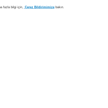
fazla bilgi için,
Çerez Bildirimimize
bakın.
Sisteme giriş
Kayıt ol
Login Help
estek
Hakkımızda
Haberler
İş Ortaklarımız
temleri
ESSER by Honeywell
Ürünler
Özel Uygulamalarr için Dedektörler
er Isı Dedektörü için Aksesuarlar
DTS FO kablosu için IP 67 çelik ekleme kutusu
DTS FO ka
çelik ekl
970146
Kapalı alanlar için tutucu