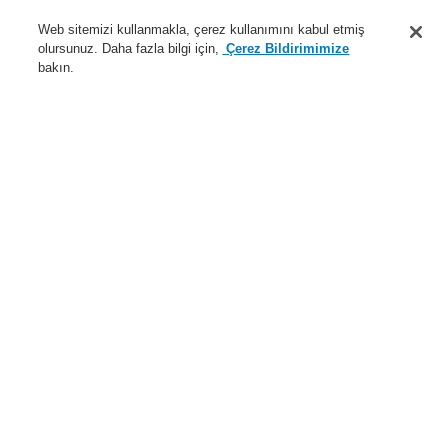
Destek
Web sitemizi kullanmakla, çerez kullanımını kabul etmiş
olursunuz. Daha fazla bilgi için,
Çerez Bildirimimize
Hakkımızda
bakın.
Sisteme giriş
Kayıt ol
Login Help
İletişim
Haberler
Dünyada Biz
İş Ortaklarımız
Menü
Search
Anasayfa
Ürünler
Yangın Algılama Sistemleri
ESSER by Honeywell
Ürünler
Montaj ve Bakım
Montaj Aksesuarları
Accessories
Somunlu M16 kablo rakoru
Ürünler
Genel Bakış