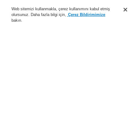
Destek
Web sitemizi kullanmakla, çerez kullanımını kabul etmiş
olursunuz. Daha fazla bilgi için,
Çerez Bildirimimize
Hakkımızda
bakın.
Sisteme giriş
Kayıt ol
Login Help
İletişim
Haberler
Dünyada Biz
İş Ortaklarımız
Menü
Search
Anasayfa
Ürünler
Yangın Algılama Sistemleri
ESSER by Honeywell
Ürünler
Montaj ve Bakım
Montaj Aksesuarları
Surge Protection
Essernet ve RS485 arabirimleri için OVP modülü
Ürünler
Genel Bakış