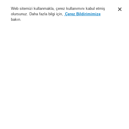
Destek
Web sitemizi kullanmakla, çerez kullanımını kabul etmiş
olursunuz. Daha fazla bilgi için,
Çerez Bildirimimize
Hakkımızda
bakın.
Sisteme giriş
Kayıt ol
Login Help
İletişim
Haberler
Dünyada Biz
İş Ortaklarımız
Menü
Search
Anasayfa
Ürünler
Yangın Algılama Sistemleri
ESSER by Honeywell
Ürünler
Montaj ve Bakım
Montaj Aksesuarları
Surge Protection
Kontrol çıkışlarına yönelik OVP modülü
Ürünler
Genel Bakış