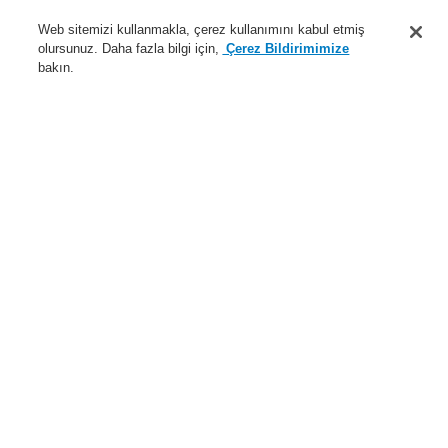
Destek
Web sitemizi kullanmakla, çerez kullanımını kabul etmiş
olursunuz. Daha fazla bilgi için,
Çerez Bildirimimize
Hakkımızda
bakın.
Sisteme giriş
Kayıt ol
Login Help
İletişim
Haberler
Dünyada Biz
İş Ortaklarımız
Menü
Search
Anasayfa
Hata
Server Error in
Application