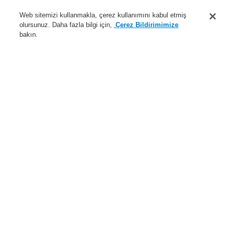
Destek
Web sitemizi kullanmakla, çerez kullanımını kabul etmiş
olursunuz. Daha fazla bilgi için,
Çerez Bildirimimize
Hakkımızda
bakın.
Sisteme giriş
Kayıt ol
Login Help
İletişim
Haberler
Dünyada Biz
İş Ortaklarımız
Menü
Search
Anasayfa
Site Haritası
Ürünler
Genel Bakış
Yangın Algılama Sistemleri
ESSER by Honeywell
Ürünler
Kontrol Panelleri
FlexES Kontrol Paneli