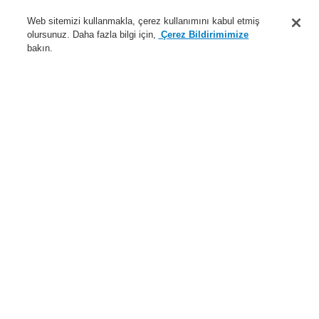
Destek
Web sitemizi kullanmakla, çerez kullanımını kabul etmiş
olursunuz. Daha fazla bilgi için,
Çerez Bildirimimize
Hakkımızda
bakın.
Sisteme giriş
Kayıt ol
Login Help
İletişim
Haberler
Dünyada Biz
İş Ortaklarımız
Menü
Search
Anasayfa
Ürünler
Yangın Algılama Sistemleri
ESSER by Honeywell
Ürünler
Montaj ve Bakım
Montaj Aksesuarları
Ürünler
Genel Bakış
Yangın Algılama Sistemleri