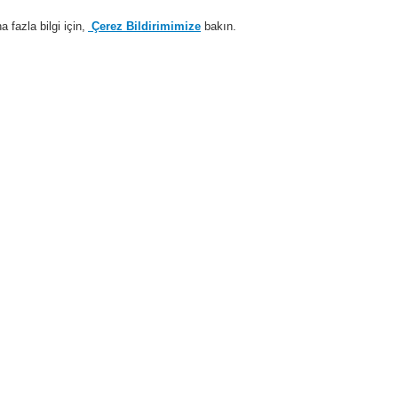
fazla bilgi için,
Çerez Bildirimimize
bakın.
Sisteme giriş
Kayıt ol
Login Help
estek
Hakkımızda
Haberler
İş Ortaklarımız
teller
san güvenliği ve tahliye her zaman en yüksek önceliklerdir. test
Büyük otellerin yangında
İnsanlar ve özellikle de 
korunması gerekmektedir
korunma sistemi tarafın
gerçekleştirilen kontrollü