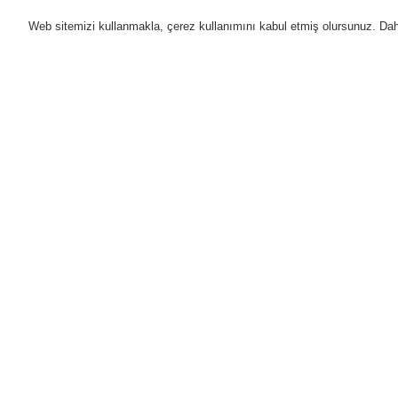
Web sitemizi kullanmakla, çerez kullanımını kabul etmiş olursunuz. Daha 
Ürünler
Uygulamalar
D
Anasayfa
Uygulamalar
Oteller
O
Uygulamalar
Örnek Uygulama
İn
Altyapı ve Ulaşım Tesisleri
Endüstriyel Yapılar
Oteller
Hastaneler