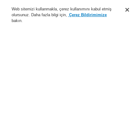
Destek
Web sitemizi kullanmakla, çerez kullanımını kabul etmiş
olursunuz. Daha fazla bilgi için,
Çerez Bildirimimize
Hakkımızda
bakın.
Sisteme giriş
Kayıt ol
Login Help
İletişim
Haberler
Dünyada Biz
İş Ortaklarımız
Menü
Search
Anasayfa
Uygulamalar
Tarihi Eserler
Uygulamalar
Örnek Uygulama
Altyapı ve Ulaşım Tesisleri
Endüstriyel Yapılar
Oteller