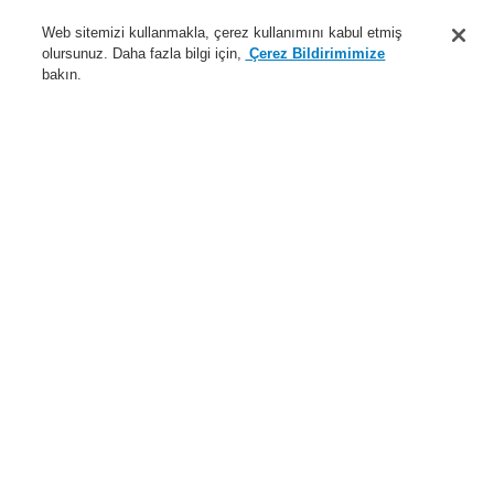
Destek
Web sitemizi kullanmakla, çerez kullanımını kabul etmiş
olursunuz. Daha fazla bilgi için,
Çerez Bildirimimize
Hakkımızda
bakın.
Sisteme giriş
Kayıt ol
Login Help
İletişim
Haberler
Dünyada Biz
İş Ortaklarımız
Menü
Search
Anasayfa
Uygulamalar
Kamu Binaları
Uygulamalar
Örnek Uygulama
Altyapı ve Ulaşım Tesisleri
Endüstriyel Yapılar
Oteller