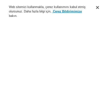
Destek
Web sitemizi kullanmakla, çerez kullanımını kabul etmiş
olursunuz. Daha fazla bilgi için,
Çerez Bildirimimize
Hakkımızda
bakın.
Sisteme giriş
Kayıt ol
Login Help
İletişim
Haberler
Dünyada Biz
İş Ortaklarımız
Menü
Search
Anasayfa
İş Ortaklarımız
Honeywell Morley-IAS
İş Ortaklarımız
ESSER By Honeywell
Honeywell Morley-IAS
Honeywell Gent