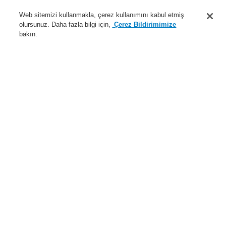
Destek
Web sitemizi kullanmakla, çerez kullanımını kabul etmiş
olursunuz. Daha fazla bilgi için,
Çerez Bildirimimize
Hakkımızda
bakın.
Sisteme giriş
Kayıt ol
Login Help
İletişim
Haberler
Dünyada Biz
İş Ortaklarımız
Menü
Search
Anasayfa
Ürünler
Yangın Algılama Sistemleri
ESSER by Honeywell
Ürünler
Veri İletimi
Ürünler
Genel Bakış
Yangın Algılama Sistemleri