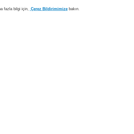
fazla bilgi için,
Çerez Bildirimimize
bakın.
Sisteme giriş
Kayıt ol
Login Help
estek
Hakkımızda
Haberler
İş Ortaklarımız
temleri
ESSER by Honeywell
Ürünler
Alarm Cihazları
Alarm Cihazları
Q8Alarm Akıllı Adreslenebilir
8Alarm ürünleri, her kullanıcı için tercih sebebi olacak ayırt edici özellikler ve avant
zaktan Kumandalı Göstergeler