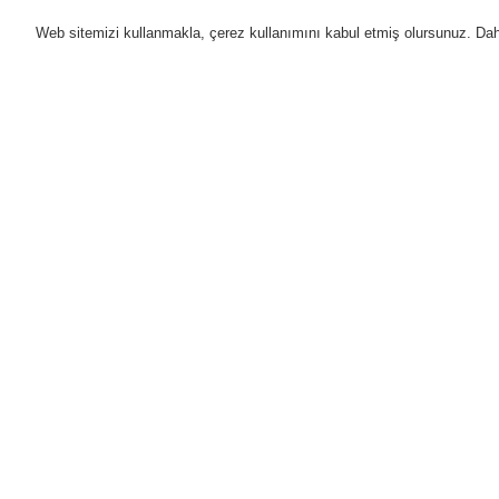
Web sitemizi kullanmakla, çerez kullanımını kabul etmiş olursunuz. Daha 
Ürünler
Uygulamalar
D
Anasayfa
Ürünler
Yangın Algılama Sis
Ürünler
Genel Bakış
I
Yangın Algılama Sistemleri
IQ
ESSER by Honeywell
Ürünler
U
Kontrol Panelleri