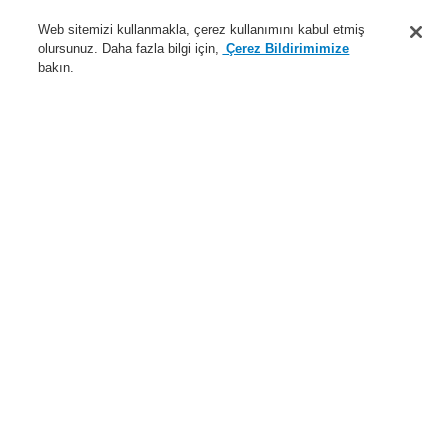
Destek
Web sitemizi kullanmakla, çerez kullanımını kabul etmiş
olursunuz. Daha fazla bilgi için,
Çerez Bildirimimize
Hakkımızda
bakın.
Sisteme giriş
Kayıt ol
Login Help
İletişim
Haberler
Dünyada Biz
İş Ortaklarımız
Menü
Search
Anasayfa
Ürünler
Yangın Algılama Sistemleri
ESSER by Honeywell
Ürünler
Montaj ve Bakım
Montaj Aksesuarları
Surge Protection
OVP modülleri için taban modülü
Ürünler
Genel Bakış