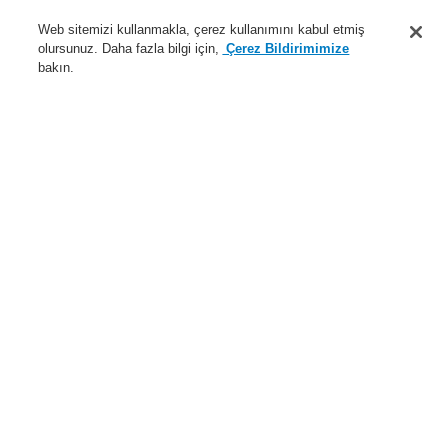
Destek
Web sitemizi kullanmakla, çerez kullanımını kabul etmiş
olursunuz. Daha fazla bilgi için,
Çerez Bildirimimize
Hakkımızda
bakın.
Sisteme giriş
Kayıt ol
Login Help
İletişim
Haberler
Dünyada Biz
İş Ortaklarımız
Menü
Search
Anasayfa
Ürünler
Yangın Algılama Sistemleri
ESSER by Honeywell
Ürünler
Özel Uygulamalarr için Dedektörler
Alev ve Isı Dedektörü
Alev ve Isı Dedektörleri için Aksesuarlar
Ürünler
Genel Bakış