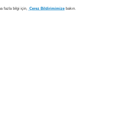
fazla bilgi için,
Çerez Bildirimimize
bakın.
Sisteme giriş
Kayıt ol
Login Help
estek
Hakkımızda
Haberler
İş Ortaklarımız
temleri
ESSER by Honeywell
Ürünler
Özel Uygulamalarr için Dedektörler
Hava Örneklemeli Dedektörler
AAST
AST™ Fire Alarm Aspiration Sensing Technology offers the earliest and most accurat
fore they happen.