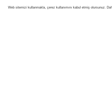
Web sitemizi kullanmakla, çerez kullanımını kabul etmiş olursunuz. Daha 
Ürünler
Uygulamalar
D
Anasayfa
Ürünler
Yangın Algılama Sis
Ürünler
Genel Bakış
F
Yangın Algılama Sistemleri
FA
ESSER by Honeywell
be
Ürünler
Kontrol Panelleri