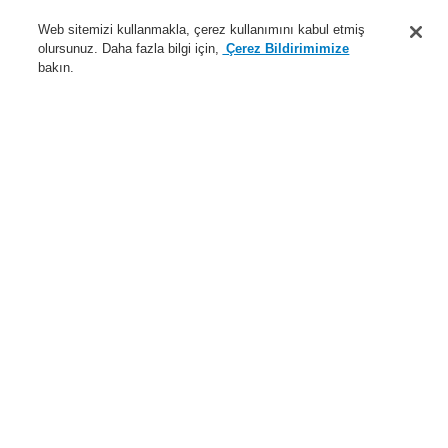
Destek
Web sitemizi kullanmakla, çerez kullanımını kabul etmiş
olursunuz. Daha fazla bilgi için,
Çerez Bildirimimize
Hakkımızda
bakın.
Sisteme giriş
Kayıt ol
Login Help
İletişim
Haberler
Dünyada Biz
İş Ortaklarımız
Menü
Search
Anasayfa
Ürünler
Yangın Algılama Sistemleri
ESSER by Honeywell
Ürünler
Kapı Kontrol Sistemi
Kapı Tutma cihazları
Kapı Mıknatısları 400 N
Ürünler
Genel Bakış
Yangın Algılama Sistemleri