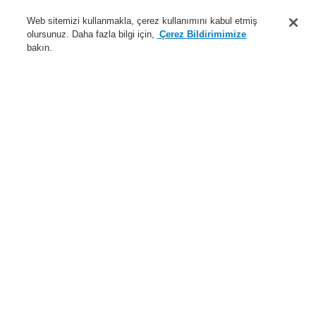
Destek
Web sitemizi kullanmakla, çerez kullanımını kabul etmiş
olursunuz. Daha fazla bilgi için,
Çerez Bildirimimize
Hakkımızda
bakın.
Sisteme giriş
Kayıt ol
Login Help
İletişim
Haberler
Dünyada Biz
İş Ortaklarımız
Menü
Search
Anasayfa
Ürünler
Yangın Algılama Sistemleri
ESSER by Honeywell
Ürünler
Kapı Kontrol Sistemi
Kapı Tutma cihazları
Ürünler
Genel Bakış
Yangın Algılama Sistemleri