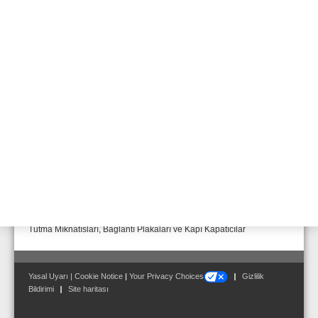
Kapı Mıknatısları 490 N
Bağlantılı Plakaları
Bu ürün grubunda yer alan kapı tutucu mıknatıslar genellikle
vakumla döküm imalat olup ana cihazın IP65 koruma sınıfı
özelliklerine sahiptir. Mıknatıslar kalite kontrolünden geçirilir ve VdS
tarafından yılda iki kez numune alınarak teste tabi tutulur. Bunun
yanı sıra tüm boyutları ilgil Avrupa Direktiflerine uygun olup ürünler
EN1155 uyarınca da test edilmektedir.
Kapı Tutma Cihazları Aksesuarları
Tutma Mıknatısları, Bağlantı Plakaları ve Kapı Kapatıcılar
Yasal Uyarı
|
Cookie Notice
|
Your Privacy Choices
Gizlilik
Bildirimi
Site haritası