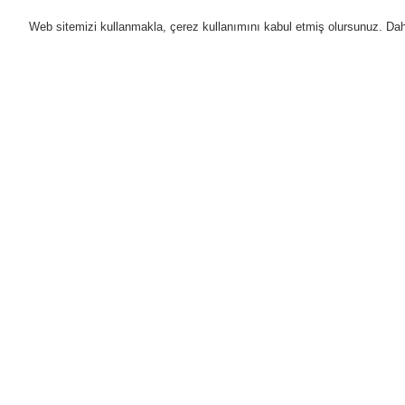
Web sitemizi kullanmakla, çerez kullanımını kabul etmiş olursunuz. Daha 
Ürünler
Uygulamalar
D
Anasayfa
Ürünler
Genel Anons ve Sesl
Ürünler
Genel Bakış
M
Yangın Algılama Sistemleri
Ür
Genel Anons ve Sesli Alarm
Sistemleri
B
Ürünler