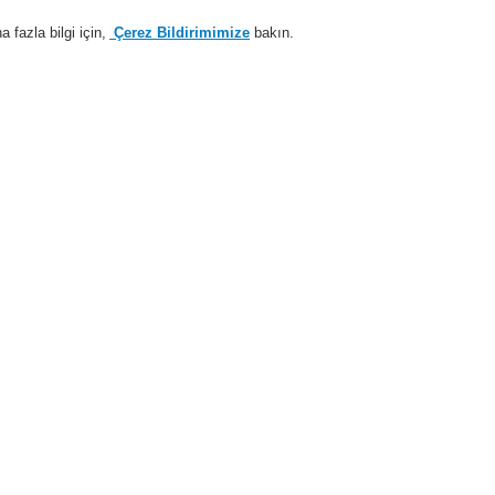
fazla bilgi için,
Çerez Bildirimimize
bakın.
Sisteme giriş
Kayıt ol
Login Help
estek
Hakkımızda
Haberler
İş Ortaklarımız
i Alarm Sistemleri
Ürünler
19" Rack
Genel Malzemeler 19" Rack
Genel Malzemeler 19" Rack
ontaj seti 1
ün No. 583703
oş plaka, 1 HU