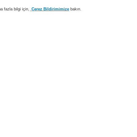
fazla bilgi için,
Çerez Bildirimimize
bakın.
Sisteme giriş
Kayıt ol
Login Help
estek
Hakkımızda
Haberler
İş Ortaklarımız
i Alarm Sistemleri
Ürünler
19" Rack
Genel Malzemeler 19" Rack
Belge
Belge böl
584937
Belge bölmesi, ön bağlantı 
tam genişleme salıncağı d