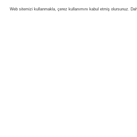
Web sitemizi kullanmakla, çerez kullanımını kabul etmiş olursunuz. Daha 
Ürünler
Uygulamalar
D
Anasayfa
Ürünler
Genel Anons ve Sesl
Ürünler
Genel Bakış
Yangın Algılama Sistemleri
Genel Anons ve Sesli Alarm
Sistemleri
Ürünler