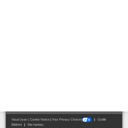
Kolon Tipi Hoparlör
Projektör
Küre Tipi Hoparlör
Kabin Tipi Hoparlör
Standart Hoparlörler için Aksesuarlar
Yasal Uyarı
|
Cookie Notice
|
Your Privacy Choices
Gizlilik
Bildirimi
Site haritası