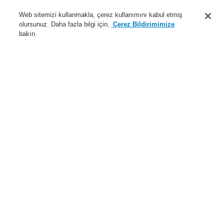
Destek
Web sitemizi kullanmakla, çerez kullanımını kabul etmiş
olursunuz. Daha fazla bilgi için,
Çerez Bildirimimize
Hakkımızda
bakın.
Sisteme giriş
Kayıt ol
Login Help
İletişim
Haberler
Dünyada Biz
İş Ortaklarımız
Menü
Search
Anasayfa
Ürünler
Genel Anons ve Sesli Alarm Sistemleri
Ürünler
Standart Hoparlör
Ürünler
Genel Bakış
Yangın Algılama Sistemleri