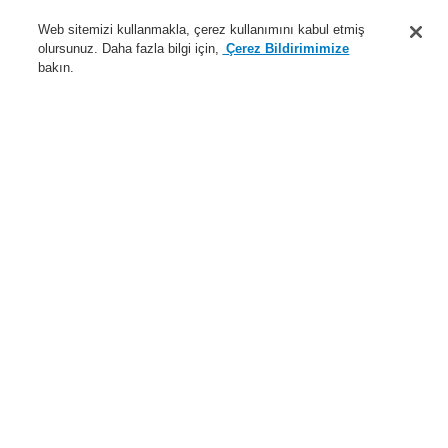
Destek
Web sitemizi kullanmakla, çerez kullanımını kabul etmiş
olursunuz. Daha fazla bilgi için,
Çerez Bildirimimize
Hakkımızda
bakın.
Sisteme giriş
Kayıt ol
Login Help
İletişim
Haberler
Dünyada Biz
İş Ortaklarımız
Menü
Search
Anasayfa
Ürünler
Genel Anons ve Sesli Alarm Sistemleri
Ürünler
Standart Hoparlör
Standart Hoparlörler için Aksesuarlar
Ürünler
Genel Bakış
Yangın Algılama Sistemleri