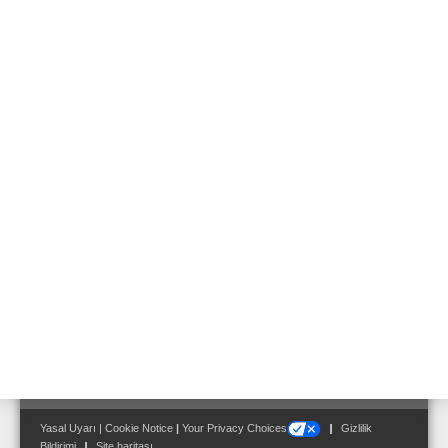
Ses kontrol cihazı VC 30RX
Ürün No. 581239
Ses kontrol cihazı VC 60RX
Ürün No. 581240
Seramik terminal ve termik sigorta
Ürün No. 581286
Sıva üstü montaj kutusu
Ürün No. 581329
Yasal Uyarı
|
Cookie Notice
|
Your Privacy Choices
Gizlilik
Bildirimi
Site haritası