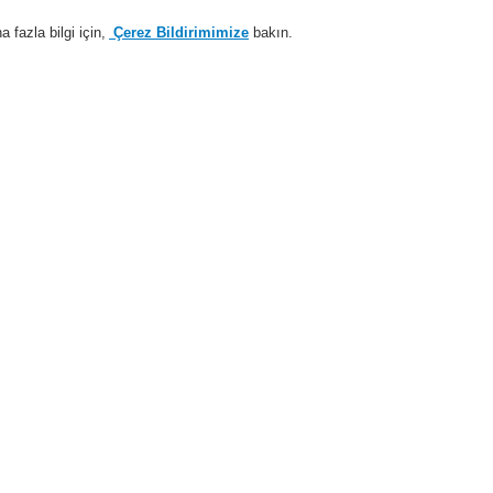
fazla bilgi için,
Çerez Bildirimimize
bakın.
Sisteme giriş
Kayıt ol
Login Help
estek
Hakkımızda
Haberler
İş Ortaklarımız
temleri
ESSER by Honeywell
Ürünler
Kontrol Panelleri
IQ8Control Pane
IQ8Control C/M Aksesuarları
edek anahtarlar (No. 1D009)
ün No. 743212