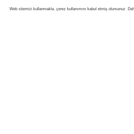
Web sitemizi kullanmakla, çerez kullanımını kabul etmiş olursunuz. Daha 
Ürünler
Uygulamalar
D
Anasayfa
Ürünler
Yangın Algılama Sis
IQ8Control C/M Aksesuarları
Ürünler
Genel Bakış
Yangın Algılama Sistemleri
Y
ESSER by Honeywell
Ür