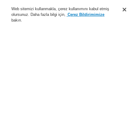
Destek
Web sitemizi kullanmakla, çerez kullanımını kabul etmiş
olursunuz. Daha fazla bilgi için,
Çerez Bildirimimize
Hakkımızda
bakın.
Sisteme giriş
Kayıt ol
Login Help
İletişim
Haberler
Dünyada Biz
İş Ortaklarımız
Menü
Search
Anasayfa
Ürünler
Yangın Algılama Sistemleri
ESSER by Honeywell
Ürünler
Kontrol Panelleri
IQ8Control Paneli
IQ8Control C - Akıllı Adreslenebilir
Ürünler
Genel Bakış
Yangın Algılama Sistemleri