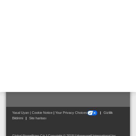
FACP IQ8Control C
Ürün No.808003
19" raf için FACP IQ8Control
Ürün No.808139
FACP IQ8Control C Aksesuarları
Yasal Uyarı
|
Cookie Notice
|
Your Privacy Choices
Gizlilik
Bildirimi
Site haritası
Global Abonelikten Çık
|
Copyright © 2018
|
Honeywell International Inc.