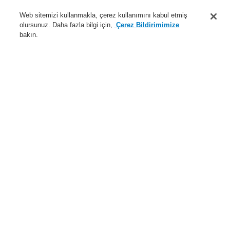
Destek
Web sitemizi kullanmakla, çerez kullanımını kabul etmiş
olursunuz. Daha fazla bilgi için,
Çerez Bildirimimize
Hakkımızda
bakın.
Sisteme giriş
Kayıt ol
Login Help
İletişim
Haberler
Dünyada Biz
İş Ortaklarımız
Menü
Search
Anasayfa
Ürünler
Yangın Algılama Sistemleri
ESSER by Honeywell
Ürünler
Transponderler | Giriş ve Çıkış Modülleri
esserbus® Transponder Aksesuarları
Ürünler
Genel Bakış