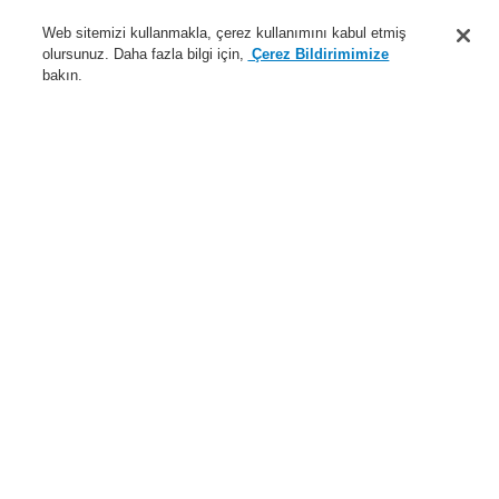
Destek
Web sitemizi kullanmakla, çerez kullanımını kabul etmiş
olursunuz. Daha fazla bilgi için,
Çerez Bildirimimize
Hakkımızda
bakın.
Sisteme giriş
Kayıt ol
Login Help
İletişim
Haberler
Dünyada Biz
İş Ortaklarımız
Menü
Search
Anasayfa
Ürünler
Yangın Algılama Sistemleri
ESSER by Honeywell
Ürünler
Otomatik Dedektörler
Aksesuarlar
IQ8Quad ES Detect Serisi için Aksesuarlar
Ürünler
Genel Bakış
Yangın Algılama Sistemleri