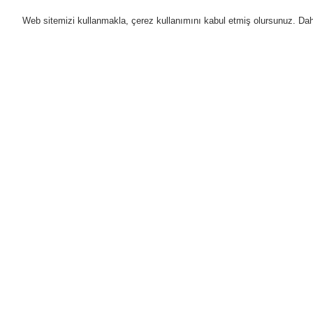
Web sitemizi kullanmakla, çerez kullanımını kabul etmiş olursunuz. Daha 
Ürünler
Uygulamalar
D
Anasayfa
Ürünler
Genel Anons ve Sesl
Ürünler
Genel Bakış
Yangın Algılama Sistemleri
Genel Anons ve Sesli Alarm
Sistemleri
Ürünler