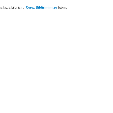
fazla bilgi için,
Çerez Bildirimimize
bakın.
Sisteme giriş
Kayıt ol
Login Help
estek
Hakkımızda
Haberler
İş Ortaklarımız
i Alarm Sistemleri
Ürünler
VARIODYN® D1
VARIODYN® D1 Comprio
VARIODYN® D1 Comprio
Küçük ve orta boyutlu uygulamalar içi
Sadece kompact yapısı yüzünden değil, 
mükemmel fiyat-performans oranı il
etkileyicidir. Kolayca genişletilebilir 
da ötesi kurulumu son derece kolaydır
maliyetten tasarruf etmenizi sağlar.