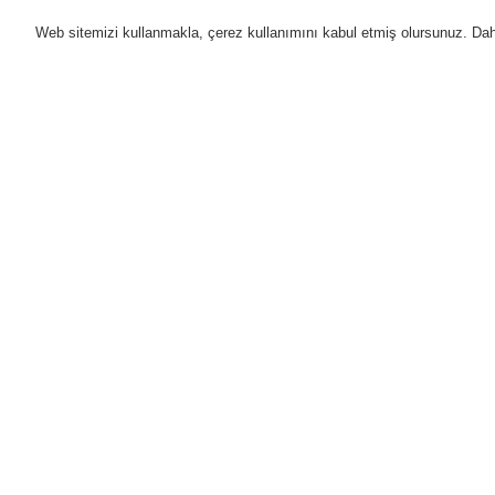
Web sitemizi kullanmakla, çerez kullanımını kabul etmiş olursunuz. Daha 
Ürünler
Uygulamalar
D
Anasayfa
Ürünler
Genel Anons ve Sesl
VARIODYN ® D1 Comprio 4-8 (Network
Ürünler
Genel Bakış
Yangın Algılama Sistemleri
Genel Anons ve Sesli Alarm
Sistemleri