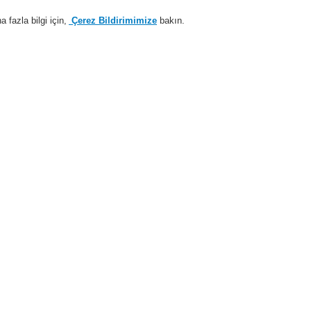
fazla bilgi için,
Çerez Bildirimimize
bakın.
Sisteme giriş
Kayıt ol
Login Help
estek
Hakkımızda
Haberler
İş Ortaklarımız
i Alarm Sistemleri
Ürünler
VARIODYN® D1
VARIODYN® D1 Comprio
 olmayan)
VARIODY
4-8 (Netw
583940
Onay: EN 54-16 bölümü C