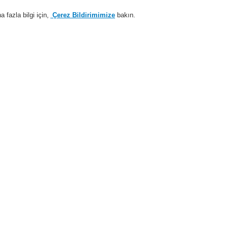
fazla bilgi için,
Çerez Bildirimimize
bakın.
Sisteme giriş
Kayıt ol
Login Help
estek
Hakkımızda
Haberler
İş Ortaklarımız
i Alarm Sistemleri
Ürünler
VARIODYN® D1
VARIODYN® D1 Comprio
k olmayan)
VARIODY
4-24 (Net
583941
Onay: EN 54-16 bölümü C