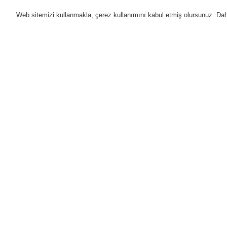
Web sitemizi kullanmakla, çerez kullanımını kabul etmiş olursunuz. Daha 
Ürünler
Uygulamalar
D
Anasayfa
Ürünler
Genel Anons ve Sesl
VARIODYN ® D1 Comprio 4-24 (Networ
Ürünler
Genel Bakış
Yangın Algılama Sistemleri
Genel Anons ve Sesli Alarm
Sistemleri