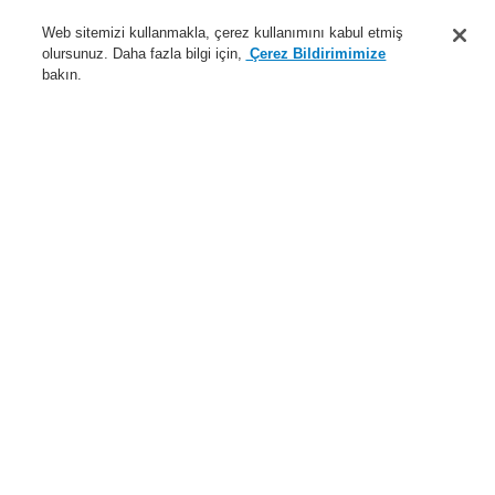
Destek
Web sitemizi kullanmakla, çerez kullanımını kabul etmiş
olursunuz. Daha fazla bilgi için,
Çerez Bildirimimize
Hakkımızda
bakın.
Sisteme giriş
Kayıt ol
Login Help
İletişim
Haberler
Dünyada Biz
İş Ortaklarımız
Menü
Search
Anasayfa
Ürünler
Genel Anons ve Sesli Alarm Sistemleri
Ürünler
VARIODYN® D1
Loop Teknolojisi LIM
Ürünler
Genel Bakış
Yangın Algılama Sistemleri