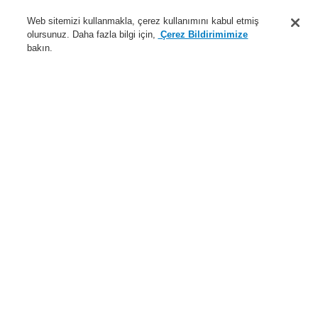
Destek
Web sitemizi kullanmakla, çerez kullanımını kabul etmiş
olursunuz. Daha fazla bilgi için,
Çerez Bildirimimize
Hakkımızda
bakın.
Sisteme giriş
Kayıt ol
Login Help
İletişim
Haberler
Dünyada Biz
İş Ortaklarımız
Menü
Search
Anasayfa
Ürünler
Yangın Algılama Sistemleri
ESSER by Honeywell
Ürünler
Kontrol Panelleri
Yangın Söndürme Kontrol Paneli
Yangın Söndürme Sistemi 8010 - Duvara Monte
Ürünler
Genel Bakış