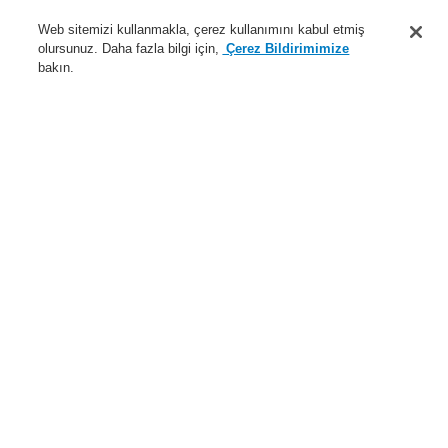
Destek
Web sitemizi kullanmakla, çerez kullanımını kabul etmiş
olursunuz. Daha fazla bilgi için,
Çerez Bildirimimize
Hakkımızda
bakın.
Sisteme giriş
Kayıt ol
Login Help
İletişim
Haberler
Dünyada Biz
İş Ortaklarımız
Menü
Search
Anasayfa
Ürünler
Yangın Algılama Sistemleri
ESSER by Honeywell
Ürünler
Alarm Cihazları
Conventional
Tehlikeli Alanlar için Cihazlar
Ürünler
Genel Bakış
Yangın Algılama Sistemleri