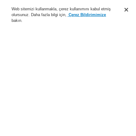
Destek
Web sitemizi kullanmakla, çerez kullanımını kabul etmiş
olursunuz. Daha fazla bilgi için,
Çerez Bildirimimize
Hakkımızda
bakın.
Sisteme giriş
Kayıt ol
Login Help
İletişim
Haberler
Dünyada Biz
İş Ortaklarımız
Menü
Search
Anasayfa
Ürünler
Yangın Algılama Sistemleri
ESSER by Honeywell
Ürünler
Network Teknolojisi
essernet
Ürünler
Genel Bakış
Yangın Algılama Sistemleri