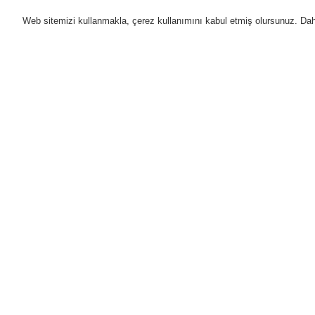
Web sitemizi kullanmakla, çerez kullanımını kabul etmiş olursunuz. Daha 
Ürünler
Uygulamalar
D
Anasayfa
Ürünler
Yangın Algılama Sis
Ürünler
Genel Bakış
Yangın Algılama Sistemleri
ESSER by Honeywell
Ürünler
Kontrol Panelleri