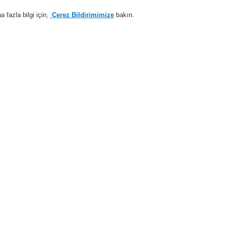
fazla bilgi için,
Çerez Bildirimimize
bakın.
Sisteme giriş
Kayıt ol
Login Help
estek
Hakkımızda
Haberler
İş Ortaklarımız
temleri
ESSER by Honeywell
Ürünler
Network Teknolojisi
essernet
E
Essernet 
kBd
784865
Onay: VdS Essernet repetör
kontrol paneli arasındaki 
Bağlantı uçları olarak stand
üzerinde iki repetör çalıştırı