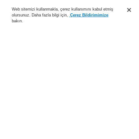
Destek
Web sitemizi kullanmakla, çerez kullanımını kabul etmiş
olursunuz. Daha fazla bilgi için,
Çerez Bildirimimize
Hakkımızda
bakın.
Sisteme giriş
Kayıt ol
Login Help
İletişim
Haberler
Dünyada Biz
İş Ortaklarımız
Menü
Search
Anasayfa
Ürünler
Yangın Algılama Sistemleri
ESSER by Honeywell
Ürünler
Network Teknolojisi
essernet
Seri essernet arabirimi EDP, tek yönlü
Ürünler
Genel Bakış
Yangın Algılama Sistemleri