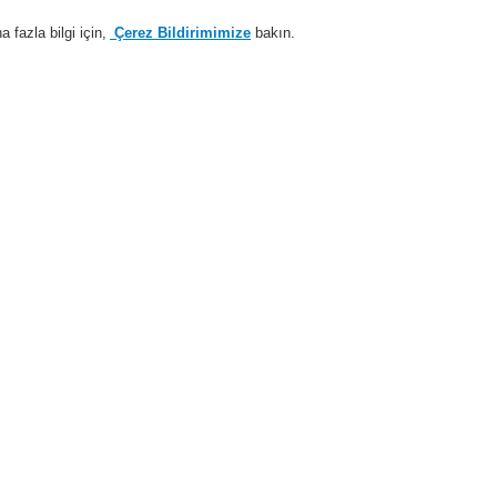
fazla bilgi için,
Çerez Bildirimimize
bakın.
Sisteme giriş
Kayıt ol
Login Help
estek
Hakkımızda
Haberler
İş Ortaklarımız
i Alarm Sistemleri
Ürünler
VARIODYN® D1
Kablolar
Kablolar
st ray için dış kenar klipsi
ün No. 581340
ağlantı kablo bataryası DOM-PSU