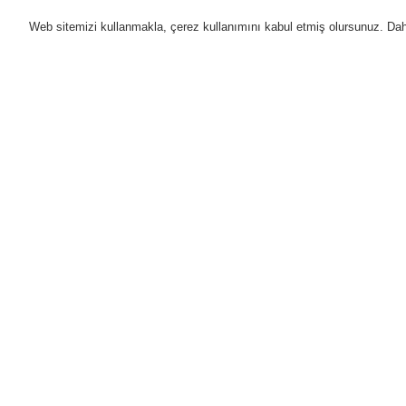
Web sitemizi kullanmakla, çerez kullanımını kabul etmiş olursunuz. Daha 
Ürünler
Uygulamalar
D
Anasayfa
Ürünler
Genel Anons ve Sesl
Ürünler
Genel Bakış
Ü
Yangın Algılama Sistemleri
Ür
Genel Anons ve Sesli Alarm
Sistemleri
B
Ürünler