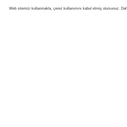
Web sitemizi kullanmakla, çerez kullanımını kabul etmiş olursunuz. Daha 
Ürünler
Uygulamalar
D
Anasayfa
Ürünler
Yangın Algılama Sis
Ürünler
Genel Bakış
L
Yangın Algılama Sistemleri
Ür
ESSER by Honeywell
Ürünler
E
Kontrol Panelleri