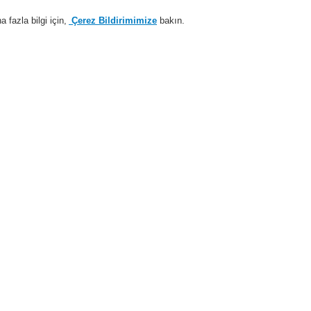
fazla bilgi için,
Çerez Bildirimimize
bakın.
Sisteme giriş
Kayıt ol
Login Help
estek
Hakkımızda
Haberler
İş Ortaklarımız
temleri
ESSER by Honeywell
Ürünler
Otomatik Dedektörler
$name
$
Patlama Riski Olan Ortamlar içi
WM-1 MTL7761AC Ex bariyer
ün No.761291
X bariyer 761291 için muhafaza