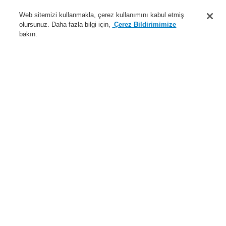
Destek
Web sitemizi kullanmakla, çerez kullanımını kabul etmiş
olursunuz. Daha fazla bilgi için,
Çerez Bildirimimize
Hakkımızda
bakın.
Sisteme giriş
Kayıt ol
Login Help
İletişim
Haberler
Dünyada Biz
İş Ortaklarımız
Menü
Search
Anasayfa
Ürünler
Yangın Algılama Sistemleri
ESSER by Honeywell
Ürünler
Kontrol Panelleri
FlexES Kontrol Paneli
Ürünler
Genel Bakış
Yangın Algılama Sistemleri