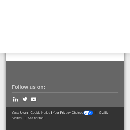
Kapama plakası 19" Güç Kaynağı Ünitesi, 5
HU
Ürün No. FX808440
Müşteri tarafından sağlanan raflı kabinet
içerisine montaj
Ürün No. FX808444
Follow us on:
Yasal Uyarı
|
Cookie Notice
|
Your Privacy Choices
Gizlilik
Bildirimi
Site haritası