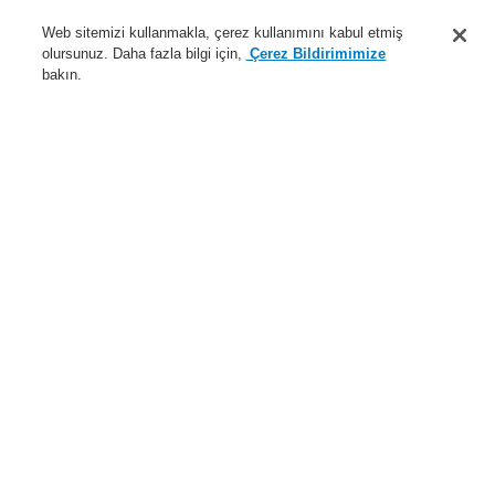
Destek
Web sitemizi kullanmakla, çerez kullanımını kabul etmiş
olursunuz. Daha fazla bilgi için,
Çerez Bildirimimize
Hakkımızda
bakın.
Sisteme giriş
Kayıt ol
Login Help
İletişim
Haberler
Dünyada Biz
İş Ortaklarımız
Menü
Search
Anasayfa
Ürünler
Yangın Algılama Sistemleri
ESSER by Honeywell
Ürünler
Kontrol Panelleri
FlexES Kontrol Paneli
19" Rack - Intelligent Addressable
10 analog loop için kontrol modüllü yoğun kullanıma uygun raf
Ürünler
Genel Bakış