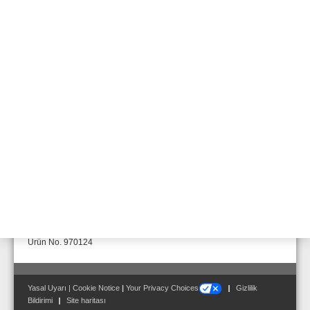
Değerlendirme ünitesi DTS 19", 2 km
Ürün No. 970121
Değerlendirme ünitesi DTS 19", 3 km
Ürün No. 970122
Değerlendirme ünitesi DTS 19", 4 km
Ürün No. 970123
Değerlendirme ünitesi DTS 19", 8 km
Ürün No. 970124
Yasal Uyarı
|
Cookie Notice
|
Your Privacy Choices
Gizlilik
Bildirimi
Site haritası