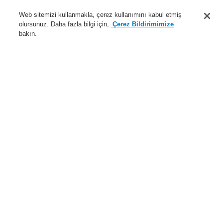
Destek
Web sitemizi kullanmakla, çerez kullanımını kabul etmiş
olursunuz. Daha fazla bilgi için,
Çerez Bildirimimize
Hakkımızda
bakın.
Sisteme giriş
Kayıt ol
Login Help
İletişim
Haberler
Dünyada Biz
İş Ortaklarımız
Menü
Search
Anasayfa
Ürünler
Yangın Algılama Sistemleri
ESSER by Honeywell
Ürünler
Özel Uygulamalarr için Dedektörler
Lineer Isı Dedektörü
Akıllı Lineer Isı Dedektörü
Değerlendirme Ünitesi
Ürünler
Genel Bakış