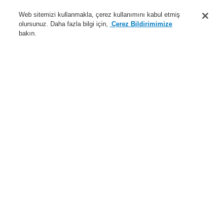
Destek
Web sitemizi kullanmakla, çerez kullanımını kabul etmiş
olursunuz. Daha fazla bilgi için,
Çerez Bildirimimize
Hakkımızda
bakın.
Sisteme giriş
Kayıt ol
Login Help
İletişim
Haberler
Dünyada Biz
İş Ortaklarımız
Menü
Search
Anasayfa
Ürünler
Genel Anons ve Sesli Alarm Sistemleri
Ürünler
EN 54-24 Hoparlör
Tavan Tipi Hoparlör
Ürünler
Genel Bakış
Yangın Algılama Sistemleri