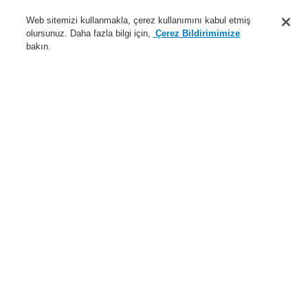
Destek
Web sitemizi kullanmakla, çerez kullanımını kabul etmiş
olursunuz. Daha fazla bilgi için,
Çerez Bildirimimize
Hakkımızda
bakın.
Sisteme giriş
Kayıt ol
Login Help
İletişim
Haberler
Dünyada Biz
İş Ortaklarımız
Menü
Search
Anasayfa
Ürünler
Genel Anons ve Sesli Alarm Sistemleri
Ürünler
EN 54-24 Hoparlör
Tavan Tipi Hoparlör
Tavan Hoparlörüne yönelik yangın kubbesi, Parça No. 582407
Ürünler
Genel Bakış
Yangın Algılama Sistemleri