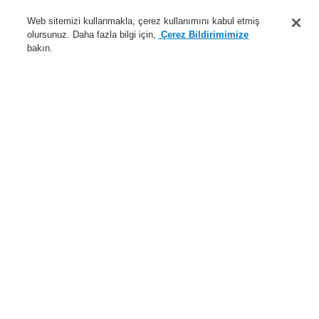
Destek
Web sitemizi kullanmakla, çerez kullanımını kabul etmiş
olursunuz. Daha fazla bilgi için,
Çerez Bildirimimize
Hakkımızda
bakın.
Sisteme giriş
Kayıt ol
Login Help
İletişim
Haberler
Dünyada Biz
İş Ortaklarımız
Menü
Search
Anasayfa
Ürünler
Genel Anons ve Sesli Alarm Sistemleri
Ürünler
EN 54-24 Hoparlör
Tavan Tipi Hoparlör
2x6 W 2x4" metal tavan hoparlörü EN 54
Ürünler
Genel Bakış
Yangın Algılama Sistemleri